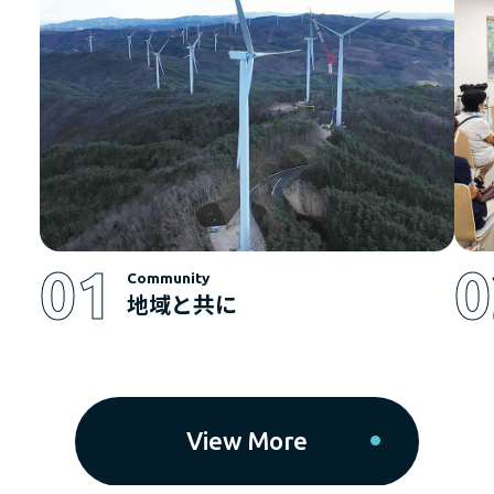
01
0
Community
地域と共に
View More