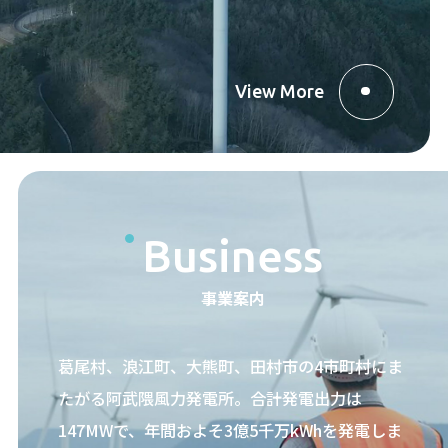
View More
Business
事業案内
葛尾村、浪江町、大熊町、田村市の4市町村にま
たがる阿武隈風力発電所。合計発電出力は
147MWで、年間およそ3億5千万kWhを発電しま